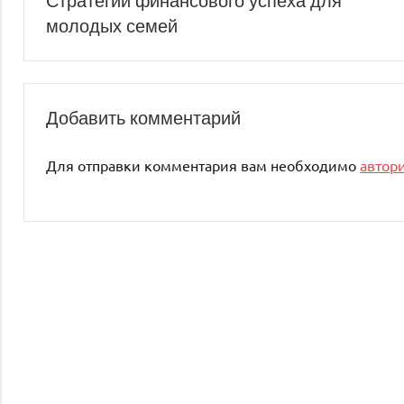
Стратегии финансового успеха для
молодых семей
по
записям
Добавить комментарий
Для отправки комментария вам необходимо
автор