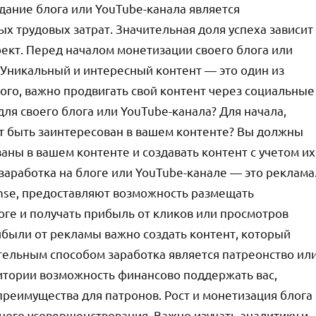
дание блога или YouTube-канала является
 трудовых затрат. Значительная доля успеха зависит
роект. Перед началом монетизации своего блога или
 Уникальный и интересный контент — это один из
ого, важно продвигать свой контент через социальные
для своего блога или YouTube-канала? Для начала,
т быть заинтересован в вашем контенте? Вы должны
аны в вашем контенте и создавать контент с учетом их
заработка на блоге или YouTube-канале — это реклама
nse, предоставляют возможность размещать
ге и получать прибыль от кликов или просмотров
были от рекламы важно создать контент, который
ельным способом заработка является патреонство ил
итории возможность финансово поддержать вас,
преимущества для патронов. Рост и монетизация блога
ного усовершенствования. Важно изучать аналитику и