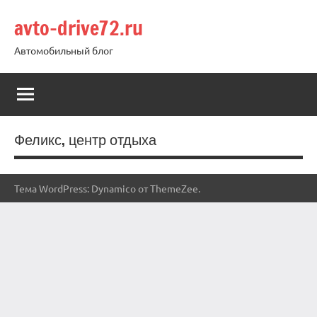
Перейти
avto-drive72.ru
к
содержимому
Автомобильный блог
Феликс, центр отдыха
Тема WordPress: Dynamico от ThemeZee.