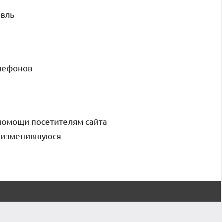
авль
елефонов
помощи посетителям сайта
и изменившуюся