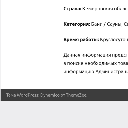
Кемеровская област
Страна:
Бани / Сауны, С
Категория:
Круглосуто
Время работы:
Данная информация предст
в поиске необходимых това
информацию Администрация 
Тема WordPress: Dynamico от ThemeZee.