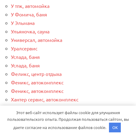
У тпк, автомойка
У Фомича, баня
У Эльмана
Ульяночка, сауна
Универсал, автомойка
Уралсервис
Услада, баня
Услада, баня
Феликс, центр отдыха
Феникс, автокомплекс
Феникс, автокомплекс
Хантер сервис, автокомплекс
Хантер сервис, автокомплекс
Этот веб-сайт использует файлы cookie для улучшения
Хелп Моторс
пользовательского опыта. Продолжая пользоваться сайтом, вы
Царь-Баня, оздоровительный комплекс
даете согласие на использование файлов cookie.
OK
Цезарь, сауна