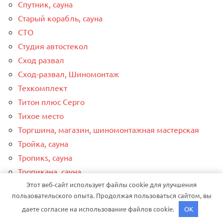
Спутник, сауна
Старый корабль, сауна
СТО
Студия автостекол
Сход развал
Сход-развал, Шиномонтаж
Техкомплект
Титон плюс Серго
Тихое место
Торгшина, магазин, шиномонтажная мастерская
Тройка, сауна
Тропикs, сауна
Тропикана, сауна
Этот веб-сайт использует файлы cookie для улучшения
У Паши, автомойка
пользовательского опыта. Продолжая пользоваться сайтом, вы
У тпк, автомойка
даете согласие на использование файлов cookie.
OK
У Фомича, баня