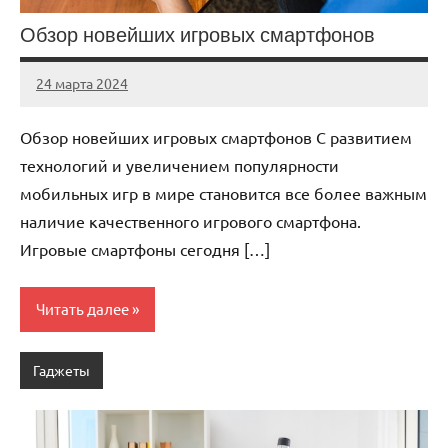
Обзор новейших игровых смартфонов
24 марта 2024
avto_drive72
Нет
комментариев
Обзор новейших игровых смартфонов С развитием
технологий и увеличением популярности
мобильных игр в мире становится все более важным
наличие качественного игрового смартфона.
Игровые смартфоны сегодня […]
Читать далее
Гаджеты