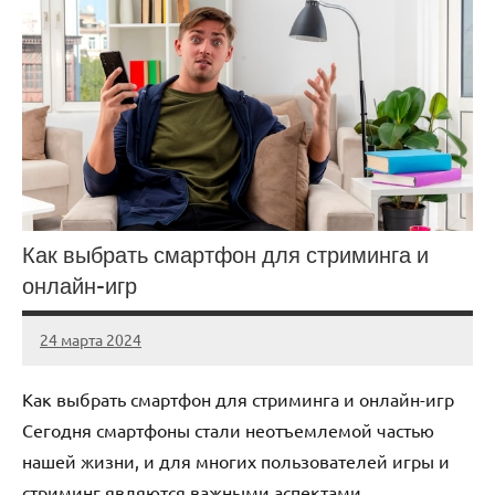
Как выбрать смартфон для стриминга и
онлайн-игр
24 марта 2024
avto_drive72
Нет
комментариев
Как выбрать смартфон для стриминга и онлайн-игр
Сегодня смартфоны стали неотъемлемой частью
нашей жизни, и для многих пользователей игры и
стриминг являются важными аспектами