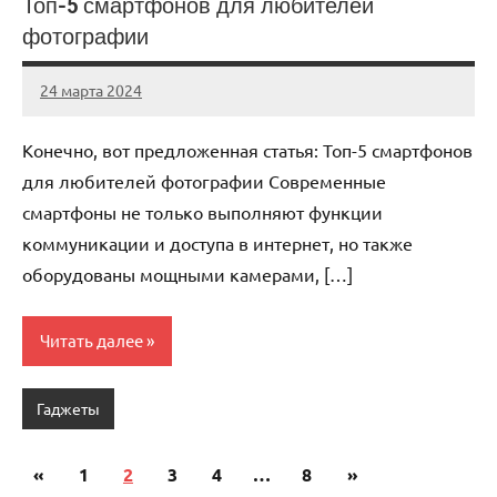
Топ-5 смартфонов для любителей
фотографии
24 марта 2024
avto_drive72
Нет
комментариев
Конечно, вот предложенная статья: Топ-5 смартфонов
для любителей фотографии Современные
смартфоны не только выполняют функции
коммуникации и доступа в интернет, но также
оборудованы мощными камерами, […]
Читать далее
Гаджеты
«
Предыдущие
1
2
3
4
…
8
Следующие
»
Пагинация