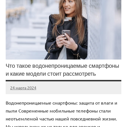
Что такое водонепроницаемые смартфоны
и какие модели стоит рассмотреть
24 марта 2024
avto_drive72
Нет
комментариев
Водонепроницаемые смартфоны: защита от влаги и
пыли Современные мобильные телефоны стали
неотъемлемой частью нашей повседневной жизни.
Мы используем их не только для звонков и