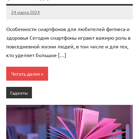
24 марта 2024
avto_drive72
Нет
комментариев
Особенности смартфонов для любителей фитнеса и
здоровья Сегодня смартфоны играют важную роль в
повседневной жизни людей, в том числе и для тех,
кто уделяет большое […]
Читать далее
Гаджеты