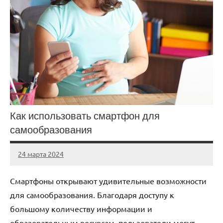
Как использовать смартфон для
самообразования
24 марта 2024
avto_drive72
Нет
комментариев
Смартфоны открывают удивительные возможности
для самообразования. Благодаря доступу к
большому количеству информации и
образовательным ресурсам, пользователи могут