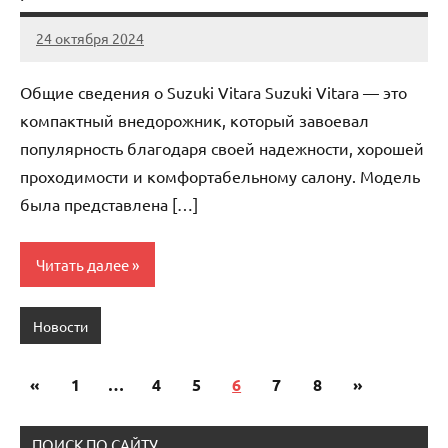
24 октября 2024
Avtor
Нет
комментариев
Общие сведения о Suzuki Vitara Suzuki Vitara — это
компактный внедорожник, который завоевал
популярность благодаря своей надежности, хорошей
проходимости и комфортабельному салону. Модель
была представлена […]
Читать далее
Новости
«
Предыдущие
1
…
4
5
6
7
8
Следующи
»
Пагинация
записи
записи
записей
ПОИСК ПО САЙТУ