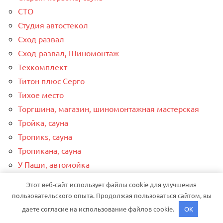
СТО
Студия автостекол
Сход развал
Сход-развал, Шиномонтаж
Техкомплект
Титон плюс Серго
Тихое место
Торгшина, магазин, шиномонтажная мастерская
Тройка, сауна
Тропикs, сауна
Тропикана, сауна
У Паши, автомойка
У тпк, автомойка
Этот веб-сайт использует файлы cookie для улучшения
У Фомича, баня
пользовательского опыта. Продолжая пользоваться сайтом, вы
У Эльмана
даете согласие на использование файлов cookie.
OK
Ульяночка, сауна